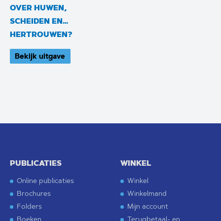
OVER HUWEN,
SCHEIDEN EN…
HERTROUWEN?
Bekijk uitgave
PUBLICATIES
WINKEL
Online publicaties
Winkel
Brochures
Winkelmand
Folders
Mijn account
Boeken
Terugbetaal- en