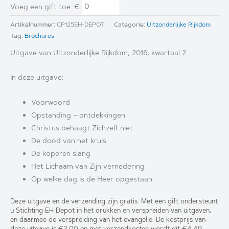
kwartaal
Voeg een gift toe
: €
2
Artikelnummer:
CP125EH-DEPOT
Categorie:
Uitzonderlijke Rijkdom
aantal
Tag:
Brochures
Uitgave van Uitzonderlijke Rijkdom, 2016, kwartaal 2
In deze uitgave:
Voorwoord
Opstanding – ontdekkingen
Christus behaagt Zichzelf niet
De dood van het kruis
De koperen slang
Het Lichaam van Zijn vernedering
Op welke dag is de Heer opgestaan
Deze uitgave en de verzending zijn gratis. Met een gift ondersteunt
u Stichting EH Depot in het drukken en verspreiden van uitgaven,
en daarmee de verspreiding van het evangelie. De kostprijs van
deze uitgave is €2,00 en met verzendkosten wordt dit €4,49.