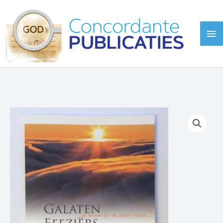
Ga
naar
Ho
de
inhoud