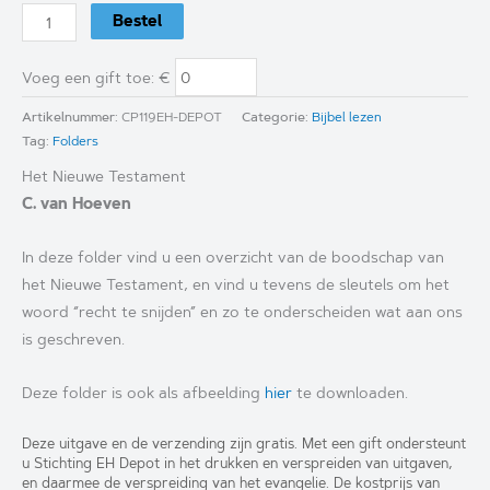
Het
Bestel
Griekse
deel
Voeg een gift toe
: €
van
Artikelnummer:
CP119EH-DEPOT
Categorie:
Bijbel lezen
de
Tag:
Folders
Heilige
Het Nieuwe Testament
Schrift
C. van Hoeven
aantal
In deze folder vind u een overzicht van de boodschap van
het Nieuwe Testament, en vind u tevens de sleutels om het
woord “recht te snijden” en zo te onderscheiden wat aan ons
is geschreven.
Deze folder is ook als afbeelding
hier
te downloaden.
Deze uitgave en de verzending zijn gratis. Met een gift ondersteunt
u Stichting EH Depot in het drukken en verspreiden van uitgaven,
en daarmee de verspreiding van het evangelie. De kostprijs van