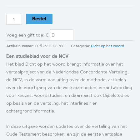
Dicht
Bestel
op
het
Voeg een gift toe
: €
woord
Artikelnummer:
CP625EH-DEPOT
Categorie:
Dicht op het woord
-
Een studieblad voor de NCV
nummer
Het blad Dicht op het woord brengt informatie over het
2
vertaalproject van de Nederlandse Concordante Vertaling,
-
de NCV, in de vorm van uitleg over de methode, artikelen
2024
over de voortgang van de werkzaamheden, verantwoording
aantal
voor keuzes, woordstudies, en daarnaast ook Bijbelstudies
op basis van de vertaling, het interlineair en
achtergrondinformatie.
In deze uitgave worden updates over de vertaling van het
Oude Testament besproken, en zijn de eerste vertaalde